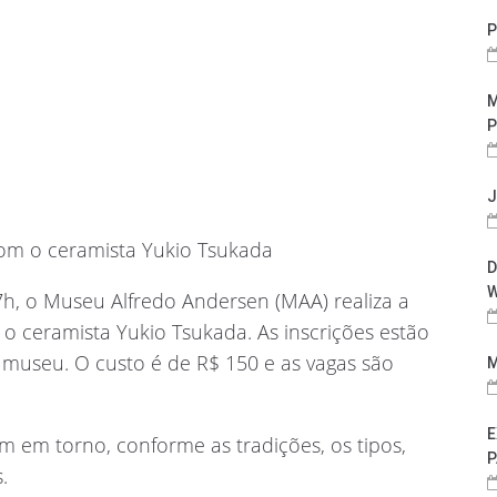
P
M
P
J
om o ceramista Yukio Tsukada
D
W
7h, o Museu Alfredo Andersen (MAA) realiza a
m o ceramista Yukio Tsukada. As inscrições estão
o museu. O custo é de R$ 150 e as vagas são
M
E
m em torno, conforme as tradições, os tipos,
P
.