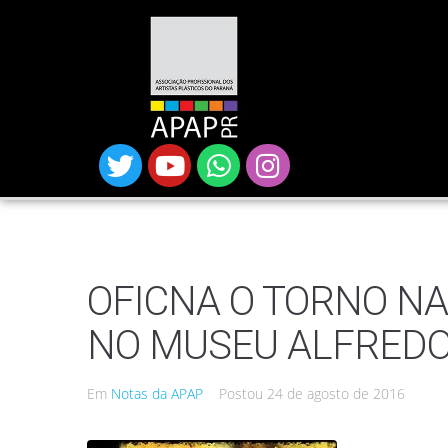
OFICNA O TORNO NA
NO MUSEU ALFRED
Em
Notas da APAP
Postou
24 de agosto de 2016