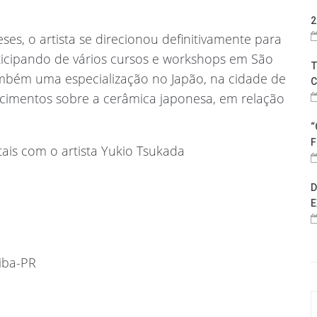
2
ses, o artista se direcionou definitivamente para
ticipando de vários cursos e workshops em São
T
ambém uma especialização no Japão, na cidade de
C
imentos sobre a cerâmica japonesa, em relação
“
F
tais com o artista Yukio Tsukada
D
E
tiba-PR