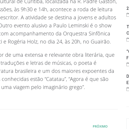
tural de Curitiba, localizada na R. Padre Gaston,
ssões, às 9h30 e 14h, acontece a roda de leitura
2
escritor. A atividade se destina a jovens e adultos
 Outro evento alusivo a Paulo Leminski é o show
T
i com acompanhamento da Orquestra Sinfônica
C
 e Rogéria Holz, no dia 24, às 20h, no Guairão.
“
r de uma extensa e relevante obra literária, que
F
, traduções e letras de músicas, o poeta é
atura brasileira e um dos maiores expoentes da
D
 conhecidas estão “Catatau”, “Agora é que são
E
, uma viagem pelo imaginário grego”.
PRÓXIMO