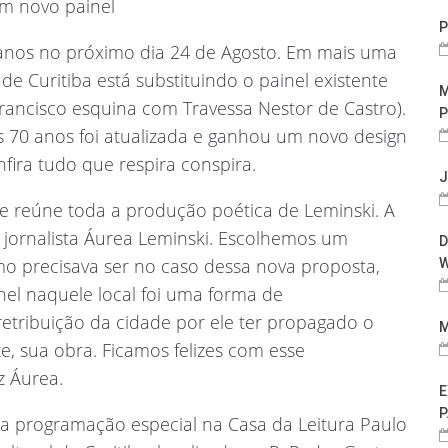
m novo painel
P
2 anos no próximo dia 24 de Agosto. Em mais uma
 Curitiba está substituindo o painel existente
M
ancisco esquina com Travessa Nestor de Castro).
P
70 anos foi atualizada e ganhou um novo design
ira tudo que respira conspira.
J
ue reúne toda a produção poética de Leminski. A
a jornalista Áurea Leminski. Escolhemos um
D
 precisava ser no caso dessa nova proposta,
W
nel naquele local foi uma forma de
etribuição da cidade por ele ter propagado o
M
e, sua obra. Ficamos felizes com esse
z Áurea.
E
P
programação especial na Casa da Leitura Paulo