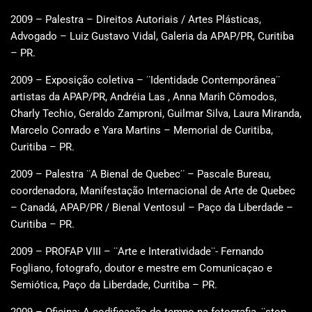
2009 – Palestra – Direitos Autoriais / Artes Plásticas,
Advogado – Luiz Gustavo Vidal, Galeria da APAP/PR, Curitiba
– PR.
2009 – Exposição coletiva – ¨Identidade Contemporânea¨
artistas da APAP/PR, Andréia Las , Anna Marih Cômodos,
Charly Techio, Geraldo Zamproni, Guilmar Silva, Laura Miranda,
Marcelo Conrado e Yara Martins – Memorial de Curitiba,
Curitiba – PR.
2009 – Palestra ¨A Bienal de Quebec¨ – Pascale Bureau,
coordenadora, Manifestação Internacional de Arte de Quebec
– Canadá, APAP/PR / Bienal Ventosul – Paço da Liberdade –
Curitiba – PR.
2009 – PROFAP VIII – ¨Arte e Interatividade¨- Fernando
Fogliano, fotografo, doutor e mestre em Comunicaçao e
Semiótica, Paço da Liberdade, Curitiba – PR.
2009 – Oficina: A codificação do tempo na fotografia, ¨stop