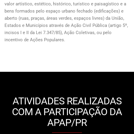
valor artístico, estético, histórico, turístico e paisagístico e a
bens formados pelo espaço urbano fechado (edificações) e
aberto (ruas, praças, áreas verdes, espaços livres) da União,
Estados e Municípios através de Ação Civil Pública (artigo 5º,
incisos I e II da Lei 7.347/85), Ação Coletivas, ou pelo
incentivo de Ações Populares.
ATIVIDADES REALIZADAS
COM A PARTICIPAÇÃO DA
APAP/PR