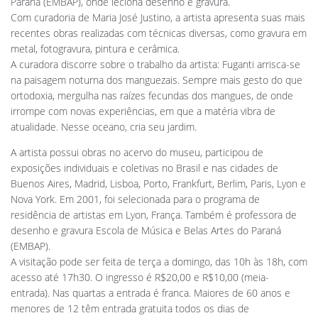
Paraná (EMBAP), onde leciona desenho e gravura.
Com curadoria de Maria José Justino, a artista apresenta suas mais
recentes obras realizadas com técnicas diversas, como gravura em
metal, fotogravura, pintura e cerâmica.
A curadora discorre sobre o trabalho da artista: Fuganti arrisca-se
na paisagem noturna dos manguezais. Sempre mais gesto do que
ortodoxia, mergulha nas raízes fecundas dos mangues, de onde
irrompe com novas experiências, em que a matéria vibra de
atualidade. Nesse oceano, cria seu jardim.
A artista possui obras no acervo do museu, participou de
exposições individuais e coletivas no Brasil e nas cidades de
Buenos Aires, Madrid, Lisboa, Porto, Frankfurt, Berlim, Paris, Lyon e
Nova York. Em 2001, foi selecionada para o programa de
residência de artistas em Lyon, França. Também é professora de
desenho e gravura Escola de Música e Belas Artes do Paraná
(EMBAP).
A visitação pode ser feita de terça a domingo, das 10h às 18h, com
acesso até 17h30. O ingresso é R$20,00 e R$10,00 (meia-
entrada). Nas quartas a entrada é franca. Maiores de 60 anos e
menores de 12 têm entrada gratuita todos os dias de