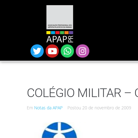
COLÉGIO MILITAR – C
Em
Notas da APAP
Postou
20 de novembro de 2009