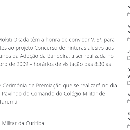
P
M
P
Mokiti Okada têm a honra de convidar V. Sª. para
es ao projeto Concurso de Pinturas alusivo aos
J
anos da Adoção da Bandeira, a ser realizada no
o de 2009 – horários de visitação das 8:30 as
D
W
 Cerimônia de Premiação que se realizará no dia
 Pavilhão do Comando do Colégio Militar de
M
 Tarumã.
E
P
Militar da Curitiba