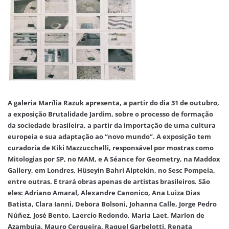
A galeria Marília Razuk apresenta, a partir do dia 31 de outubro,
a exposição Brutalidade Jardim, sobre o processo de formação
da sociedade brasileira, a partir da importação de uma cultura
europeia e sua adaptação ao “novo mundo”. A exposição tem
curadoria de Kiki Mazzucchelli, responsável por mostras como
Mitologias por SP, no MAM, e A Séance for Geometry, na Maddox
Gallery, em Londres, Hüseyin Bahri Alptekin, no Sesc Pompeia,
entre outras. E trará obras apenas de artistas brasileiros. São
eles: Adriano Amaral, Alexandre Canonico, Ana Luiza Dias
Batista, Clara Ianni, Debora Bolsoni, Johanna Calle, Jorge Pedro
Núñez, José Bento, Laercio Redondo, Maria Laet, Marlon de
Azambuja, Mauro Cerqueira, Raquel Garbelotti, Renata