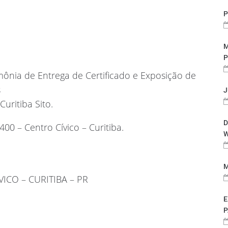
P
M
P
ônia de Entrega de Certificado e Exposição de
s
J
uritiba Sito.
D
0 – Centro Cívico – Curitiba.
W
M
ICO – CURITIBA – PR
E
P