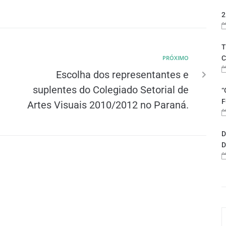
2
T
PRÓXIMO
C
Escolha dos representantes e
suplentes do Colegiado Setorial de
“
F
Artes Visuais 2010/2012 no Paraná.
D
D