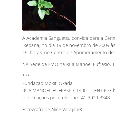
A Academia Sanguetsu convida para a Cerim
Ikebana, no dia 19 de novembro de 2009 à
19: horas, no Centro de Aprimoramento de C
NA Sede da FMO na Rua Manoel Eufrásio, 140
***
Fundação Mokiti Okada
RUA MANOEL EUFRÁSIO, 1400 – CENTRO CÍV
Informações pelo telefone: :41-3029-3348
Fotografia de Alice Varajão®