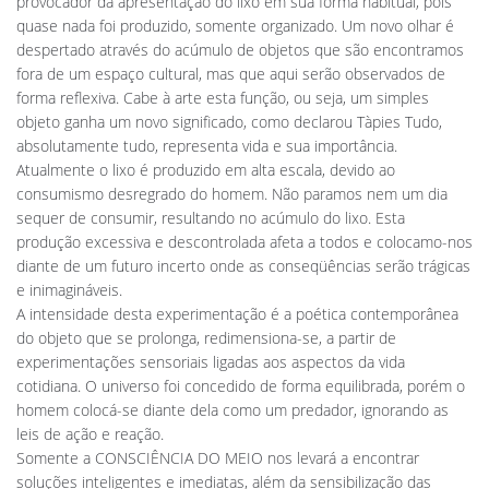
provocador da apresentação do lixo em sua forma habitual, pois
quase nada foi produzido, somente organizado. Um novo olhar é
despertado através do acúmulo de objetos que são encontramos
fora de um espaço cultural, mas que aqui serão observados de
forma reflexiva. Cabe à arte esta função, ou seja, um simples
objeto ganha um novo significado, como declarou Tàpies Tudo,
absolutamente tudo, representa vida e sua importância.
Atualmente o lixo é produzido em alta escala, devido ao
consumismo desregrado do homem. Não paramos nem um dia
sequer de consumir, resultando no acúmulo do lixo. Esta
produção excessiva e descontrolada afeta a todos e colocamo-nos
diante de um futuro incerto onde as conseqüências serão trágicas
e inimagináveis.
A intensidade desta experimentação é a poética contemporânea
do objeto que se prolonga, redimensiona-se, a partir de
experimentações sensoriais ligadas aos aspectos da vida
cotidiana. O universo foi concedido de forma equilibrada, porém o
homem colocá-se diante dela como um predador, ignorando as
leis de ação e reação.
Somente a CONSCIÊNCIA DO MEIO nos levará a encontrar
soluções inteligentes e imediatas, além da sensibilização das