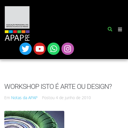
WORKSHOP ISTO É ARTE OU DESIGN?
Em
Notas da APAP
Postou
4 de junho de 2010