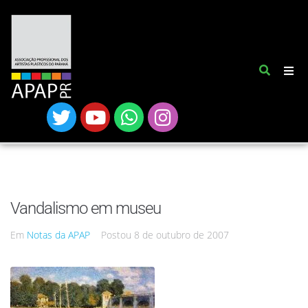
Vandalismo em museu
Em
Notas da APAP
Postou
8 de outubro de 2007