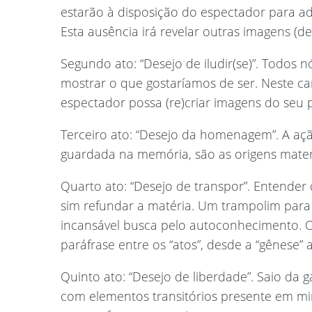
estarão à disposição do espectador para a
Esta ausência irá revelar outras imagens (
Segundo ato: “Desejo de iludir(se)”. Tod
mostrar o que gostaríamos de ser. Neste c
espectador possa (re)criar imagens do se
Terceiro ato: “Desejo da homenagem”. A a
guardada na memória, são as origens materi
Quarto ato: “Desejo de transpor”. Entender
sim refundar a matéria. Um trampolim para 
incansável busca pelo autoconhecimento. O m
paráfrase entre os “atos”, desde a “gênese” a
Quinto ato: “Desejo de liberdade”. Saio da 
com elementos transitórios presente em min