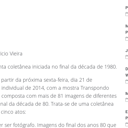
P
M
P
J
cio Vieira
ta coletânea iniciada no final da década de 1980.
D
W
 partir da próxima sexta-feira, dia 21 de
a individual de 2014, com a mostra Transpondo
M
a é composta com mais de 81 imagens de diferentes
inal da década de 80. Trata-se de uma coletânea
 cinco atos:
E
P
er ser fotógrafo. Imagens do final dos anos 80 que