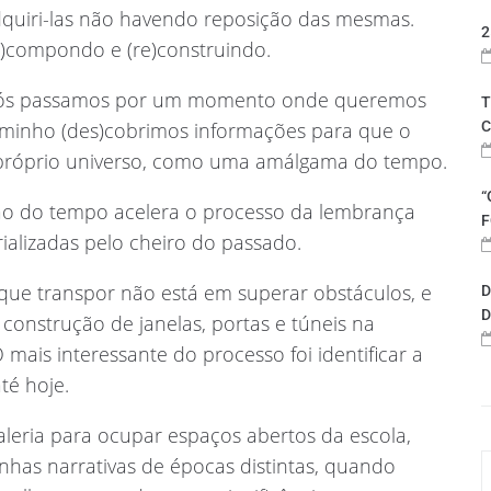
dquiri-las não havendo reposição das mesmas.
2
de)compondo e (re)construindo.
os nós passamos por um momento onde queremos
T
aminho (des)cobrimos informações para que o
C
u próprio universo, como uma amálgama do tempo.
“
ção do tempo acelera o processo da lembrança
F
alizadas pelo cheiro do passado.
 que transpor não está em superar obstáculos, e
D
D
construção de janelas, portas e túneis na
ais interessante do processo foi identificar a
té hoje.
galeria para ocupar espaços abertos da escola,
has narrativas de épocas distintas, quando