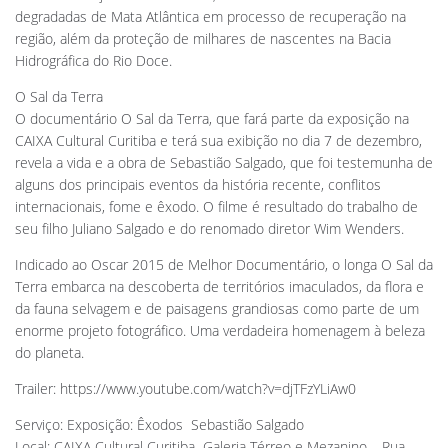
degradadas de Mata Atlântica em processo de recuperação na
região, além da proteção de milhares de nascentes na Bacia
Hidrográfica do Rio Doce.
O Sal da Terra
O documentário O Sal da Terra, que fará parte da exposição na
CAIXA Cultural Curitiba e terá sua exibição no dia 7 de dezembro,
revela a vida e a obra de Sebastião Salgado, que foi testemunha de
alguns dos principais eventos da história recente, conflitos
internacionais, fome e êxodo. O filme é resultado do trabalho de
seu filho Juliano Salgado e do renomado diretor Wim Wenders.
Indicado ao Oscar 2015 de Melhor Documentário, o longa O Sal da
Terra embarca na descoberta de territórios imaculados, da flora e
da fauna selvagem e de paisagens grandiosas como parte de um
enorme projeto fotográfico. Uma verdadeira homenagem à beleza
do planeta.
Trailer: https://www.youtube.com/watch?v=djTFzYLiAw0
Serviço: Exposição: Êxodos  Sebastião Salgado
Local: CAIXA Cultural Curitiba  Galeria Térreo e Mezanino – Rua