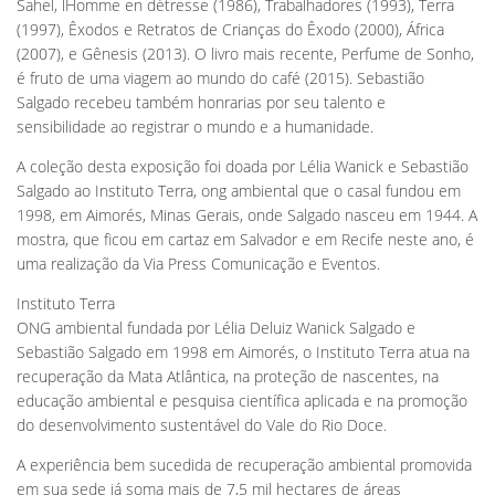
Sahel, lHomme en détresse (1986), Trabalhadores (1993), Terra
(1997), Êxodos e Retratos de Crianças do Êxodo (2000), África
(2007), e Gênesis (2013). O livro mais recente, Perfume de Sonho,
é fruto de uma viagem ao mundo do café (2015). Sebastião
Salgado recebeu também honrarias por seu talento e
sensibilidade ao registrar o mundo e a humanidade.
A coleção desta exposição foi doada por Lélia Wanick e Sebastião
Salgado ao Instituto Terra, ong ambiental que o casal fundou em
1998, em Aimorés, Minas Gerais, onde Salgado nasceu em 1944. A
mostra, que ficou em cartaz em Salvador e em Recife neste ano, é
uma realização da Via Press Comunicação e Eventos.
Instituto Terra
ONG ambiental fundada por Lélia Deluiz Wanick Salgado e
Sebastião Salgado em 1998 em Aimorés, o Instituto Terra atua na
recuperação da Mata Atlântica, na proteção de nascentes, na
educação ambiental e pesquisa científica aplicada e na promoção
do desenvolvimento sustentável do Vale do Rio Doce.
A experiência bem sucedida de recuperação ambiental promovida
em sua sede já soma mais de 7,5 mil hectares de áreas