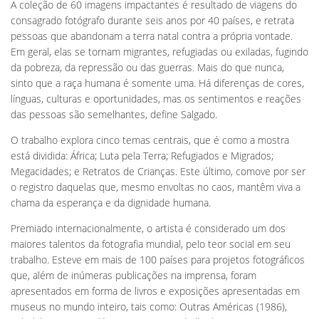
A coleção de 60 imagens impactantes é resultado de viagens do
consagrado fotógrafo durante seis anos por 40 países, e retrata
pessoas que abandonam a terra natal contra a própria vontade.
Em geral, elas se tornam migrantes, refugiadas ou exiladas, fugindo
da pobreza, da repressão ou das guerras. Mais do que nunca,
sinto que a raça humana é somente uma. Há diferenças de cores,
línguas, culturas e oportunidades, mas os sentimentos e reações
das pessoas são semelhantes, define Salgado.
O trabalho explora cinco temas centrais, que é como a mostra
está dividida: África; Luta pela Terra; Refugiados e Migrados;
Megacidades; e Retratos de Crianças. Este último, comove por ser
o registro daquelas que, mesmo envoltas no caos, mantêm viva a
chama da esperança e da dignidade humana.
Premiado internacionalmente, o artista é considerado um dos
maiores talentos da fotografia mundial, pelo teor social em seu
trabalho. Esteve em mais de 100 países para projetos fotográficos
que, além de inúmeras publicações na imprensa, foram
apresentados em forma de livros e exposições apresentadas em
museus no mundo inteiro, tais como: Outras Américas (1986),