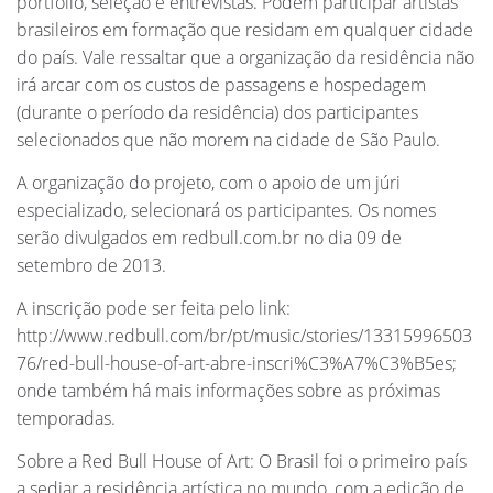
portfólio, seleção e entrevistas. Podem participar artistas
brasileiros em formação que residam em qualquer cidade
do país. Vale ressaltar que a organização da residência não
irá arcar com os custos de passagens e hospedagem
(durante o período da residência) dos participantes
selecionados que não morem na cidade de São Paulo.
A organização do projeto, com o apoio de um júri
especializado, selecionará os participantes. Os nomes
serão divulgados em redbull.com.br no dia 09 de
setembro de 2013.
A inscrição pode ser feita pelo link:
http://www.redbull.com/br/pt/music/stories/13315996503
76/red-bull-house-of-art-abre-inscri%C3%A7%C3%B5es;
onde também há mais informações sobre as próximas
temporadas.
Sobre a Red Bull House of Art: O Brasil foi o primeiro país
a sediar a residência artística no mundo, com a edição de