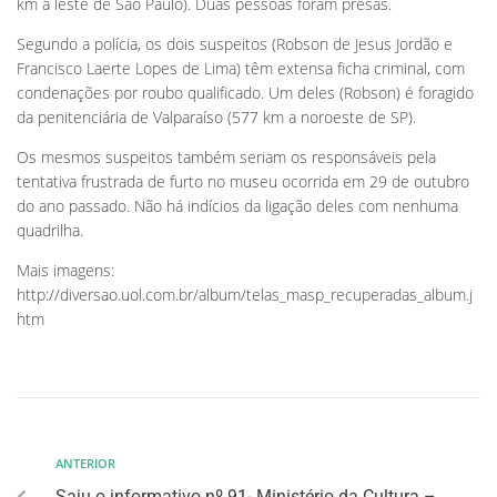
km a leste de São Paulo). Duas pessoas foram presas.
Segundo a polícia, os dois suspeitos (Robson de Jesus Jordão e
Francisco Laerte Lopes de Lima) têm extensa ficha criminal, com
condenações por roubo qualificado. Um deles (Robson) é foragido
da penitenciária de Valparaíso (577 km a noroeste de SP).
Os mesmos suspeitos também seriam os responsáveis pela
tentativa frustrada de furto no museu ocorrida em 29 de outubro
do ano passado. Não há indícios da ligação deles com nenhuma
quadrilha.
Mais imagens:
http://diversao.uol.com.br/album/telas_masp_recuperadas_album.j
htm
ANTERIOR
Saiu o informativo nº 91- Ministério da Cultura –