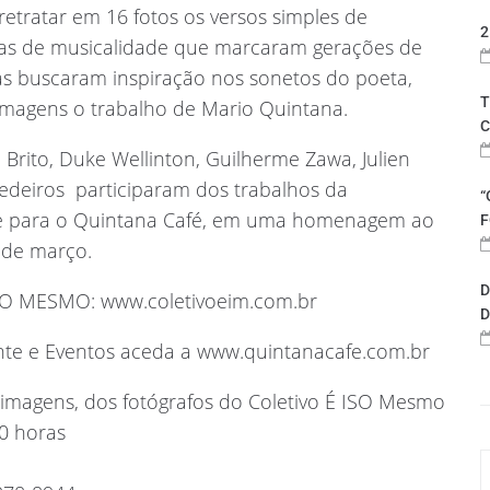
etratar em 16 fotos os versos simples de
2
etas de musicalidade que marcaram gerações de
tas buscaram inspiração nos sonetos do poeta,
T
 imagens o trabalho de Mario Quintana.
C
li Brito, Duke Wellinton, Guilherme Zawa, Julien
deiros  participaram dos trabalhos da
“
te para o Quintana Café, em uma homenagem ao
F
6 de março.
D
ISO MESMO: www.coletivoeim.com.br
D
nte e Eventos aceda a www.quintanacafe.com.br
 imagens, dos fotógrafos do Coletivo É ISO Mesmo
20 horas