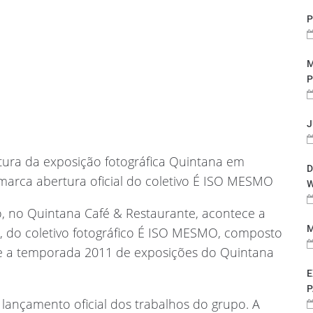
P
M
P
J
tura da exposição fotográfica Quintana em
D
arca abertura oficial do coletivo É ISO MESMO
W
o, no Quintana Café & Restaurante, acontece a
M
, do coletivo fotográfico É ISO MESMO, composto
bre a temporada 2011 de exposições do Quintana
E
P
 lançamento oficial dos trabalhos do grupo. A