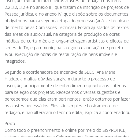
inscrição. Também foram feitos ajustes de redação nos itens
2.2.3.2, 3.2 e no anexo III, que tratam da inscrição de projetos de
Pessoa Jurídica, e no anexo IV, que dispõe sobre os documentos
obrigatórios para a segunda etapa do processo (análise técnica e
de mérito pelas Comissões Técnicas). Foram ajustados os textos
das áreas de audiovisual, na categoria de produção de obras
inéditas de curta, média e longa-metragem artísticas e pilotos de
séries de TV, e patrimônio, na categoria elaboração de projeto
e/ou execução de obras de restauração de bens imóveis e
integrados.
Segundo a coordenadora de Incentivo da SEEC, Ana Maria
Hladczuk, muitas dúvidas surgiram durante o processo de
inscrição, principalmente de entendimento quanto aos critérios
para seleção dos projetos. Recebemos diversas sugestões e
percebemos que elas eram pertinentes, então optamos por fazer
os ajustes necessários. Eles são simples e basicamente de
redação, e não alteraram o teor do edital, explica a coordenadora.
Prazo
Como todo o preenchimento é online por meio do SISPROFICE,
sistema desenvolvido pela Celepar especificamente para atender