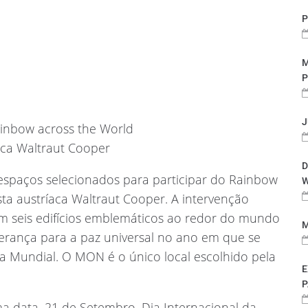
P
M
P
J
ainbow across the World
íaca Waltraut Cooper
D
paços selecionados para participar do Rainbow
W
ista austríaca Waltraut Cooper. A intervenção
m seis edifícios emblemáticos ao redor do mundo
M
erança para a paz universal no ano em que se
a Mundial. O MON é o único local escolhido pela
E
P
a data, 21 de Setembro, Dia Internacional da