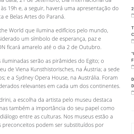
às 19h e, a seguir, haverá uma apresentação do
2
ca e Belas Artes do Paraná.
T
 the World que ilumina edifícios pelo mundo,
C
onsiderado um símbolo de esperança, paz e
N ficará amarelo até o dia 2 de Outubro.
“
 iluminadas serão as pirâmides do Egito; o
F
eu de Viena Kunsthistorisches, na Áustria; a sede
; e a Sydney Opera House, na Austrália. Foram
D
derados relevantes em cada um dos continentes.
D
drini, a escolha da artista pelo museu destaca
, mas também a importância do seu papel como
 diálogo entre as culturas. Nos museus estão a
 preconceitos podem ser substituídos por