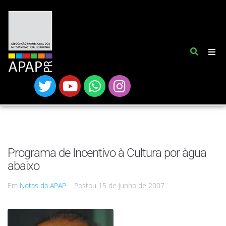
Programa de Incentivo à Cultura por àgua
abaixo
Em
Notas da APAP
Postou
15 de junho de 2007