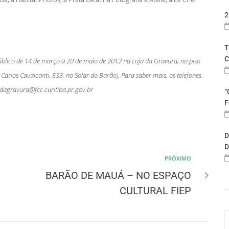
2
T
C
público de 14 de março a 20 de maio de 2012 na Loja da Gravura, no piso
Carlos Cavalcanti, 533, no Solar do Barão).
Para saber mais, os telefones
agravura@fcc.curitiba.pr.gov.br
“
F
D
D
PRÓXIMO
BARÃO DE MAUÁ – NO ESPAÇO
CULTURAL FIEP