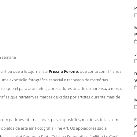
P
M
P
J
ma semana
uritiba que a fotojornalista
Priscila Forone
, que conta com 14 anos
D
r uma exposição fotográfica especial e recheada de memórias.
W
m coquetel para arquitetos, apreciadores de arte e imprensa, a mostra
afias que retratam as marcas deixadas por artistas durante mais de
M
 com padrões internacionais para exposições, molduras feitas com
E
P
 objetos de arte em Fotografia Fine Art. Os apoiadores são a
ba, a Habitat Photos, a Prata Gelatina Fotografia e Ateliê, a Le Chef