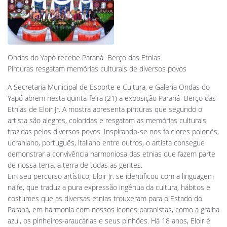
Ondas do Yapó recebe Paraná  Berço das Etnias
Pinturas resgatam memórias culturais de diversos povos
A Secretaria Municipal de Esporte e Cultura, e Galeria Ondas do
Yapó abrem nesta quinta-feira (21) a exposição Paraná  Berço das
Etnias de Eloir Jr. A mostra apresenta pinturas que segundo o
artista são alegres, coloridas e resgatam as memórias culturais
trazidas pelos diversos povos. Inspirando-se nos folclores polonês,
ucraniano, português, italiano entre outros, o artista consegue
demonstrar a convivência harmoniosa das etnias que fazem parte
de nossa terra, a terra de todas as gentes.
Em seu percurso artístico, Eloir Jr. se identificou com a linguagem
näife, que traduz a pura expressão ingênua da cultura, hábitos e
costumes que as diversas etnias trouxeram para o Estado do
Paraná, em harmonia com nossos ícones paranistas, como a gralha
azul, os pinheiros-araucárias e seus pinhões. Há 18 anos, Eloir é