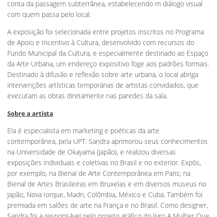
conta da passagem subterrânea, estabelecendo m diálogo visual
com quem passa pelo local.
A exposição foi selecionada entre projetos inscritos no Programa
de Apoio e Incentivo à Cultura, desenvolvido com recursos do
Fundo Municipal da Cultura, e especialmente destinado ao Espaço
da Arte Urbana, um endereço expositivo foge aos padrões formais.
Destinado à difusão e reflexão sobre arte urbana, o local abriga
intervenções artísticas temporárias de artistas convidados, que
executam as obras diretamente nas paredes da sala.
Sobre a artista
Ela é especialista em marketing e poéticas da arte
contemporânea, pela UPT. Sandra aprimorou seus conhecimentos
na Universidade de Okayama (Japão), e realizou diversas
exposições individuais e coletivas no Brasil e no exterior. Expôs,
por exemplo, na Bienal de Arte Contemporânea em Paris; na
Bienal de Artes Brasileiras em Bruxelas e em diversos museus no
Japão, Nova Iorque, Madri, Colômbia, México e Cuba. Também foi
premiada em salões de arte na França e no Brasil. Como designer,
Sandra foi a responsável pelo projeto gráfico do livro A Mulher Que