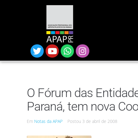
O Fórum das Entidades
Paraná, tem nova Co
Em
Notas da APAP
Postou
3 de abril de 2008