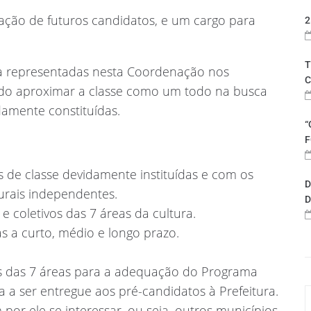
ação de futuros candidatos, e um cargo para
2
T
ura representadas nesta Coordenação nos
C
ndo aproximar a classe como um todo na busca
damente constituídas.
“
F
 de classe devidamente instituídas e com os
D
turais independentes.
D
 coletivos das 7 áreas da cultura.
s a curto, médio e longo prazo.
as das 7 áreas para a adequação do Programa
ba a ser entregue aos pré-candidatos à Prefeitura.
or ele se interessar, ou seja, outros municípios