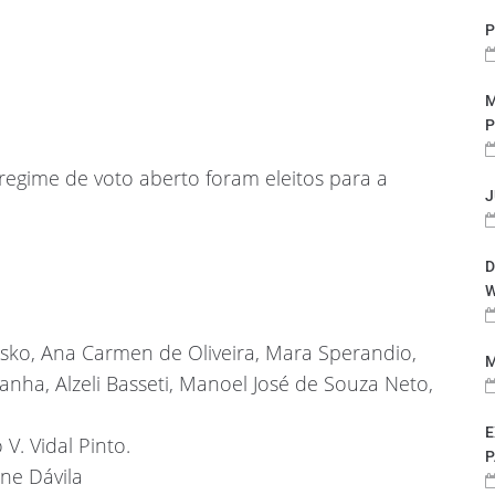
P
M
P
egime de voto aberto foram eleitos para a
J
D
W
sko, Ana Carmen de Oliveira, Mara Sperandio,
M
anha, Alzeli Basseti, Manoel José de Souza Neto,
E
V. Vidal Pinto.
P
ne Dávila