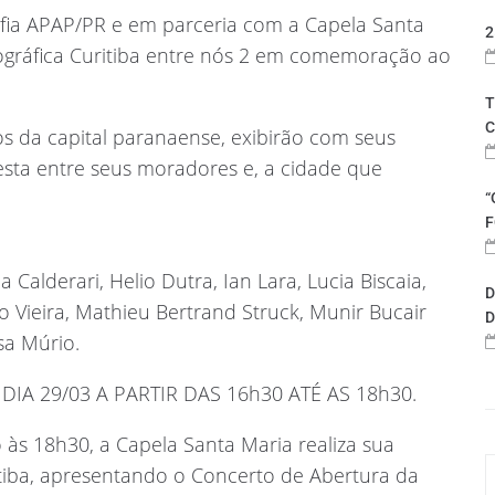
fia APAP/PR e em parceria com a Capela Santa
2
ográfica Curitiba entre nós 2 em comemoração ao
T
C
os da capital paranaense, exibirão com seus
 esta entre seus moradores e, a cidade que
“
F
 Calderari, Helio Dutra, Ian Lara, Lucia Biscaia,
D
o Vieira, Mathieu Bertrand Struck, Munir Bucair
D
sa Múrio.
DIA 29/03 A PARTIR DAS 16h30 ATÉ AS 18h30.
às 18h30, a Capela Santa Maria realiza sua
iba, apresentando o Concerto de Abertura da