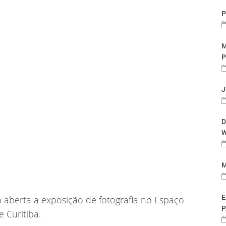
P
M
P
J
D
W
M
E
 aberta a exposição de fotografia no Espaço
P
 Curitiba.