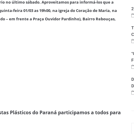
o no último sábado. Aproveitamos para informá-los que a
2
uinta-feira 01/03 as 19h00, na igreja do Coração de Maria, na
o – em frente a Praça Ouvidor Pardinho), Bairro Rebouças,
T
C
“
F
D
D
stas Plásticos do Paraná participamos a todos para