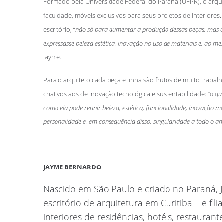
Formado pela Universidade Federal do Paraná (UFPR), o arqu
faculdade, móveis exclusivos para seus projetos de interiore
escritório, “
não só para aumentar a produção dessas peças, mas c
expressasse beleza estética, inovação no uso de materiais e, ao 
Jayme.
Para o arquiteto cada peça e linha são frutos de muito traba
criativos aos de inovação tecnológica e sustentabilidade: “
o qu
como ela pode reunir beleza, estética, funcionalidade, inovação m
personalidade e, em consequência disso, singularidade a todo o am
JAYME BERNARDO
Nascido em São Paulo e criado no Paraná,
escritório de arquitetura em Curitiba – e fi
interiores de residências, hotéis, restauran