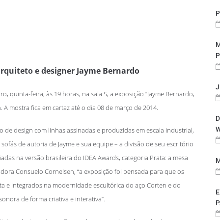
P
M
P
rquiteto e designer Jayme Bernardo
J
quinta-feira, às 19 horas, na sala 5, a exposição “Jayme Bernardo,
A mostra fica em cartaz até o dia 08 de março de 2014.
D
W
o de design com linhas assinadas e produzidas em escala industrial,
sofás de autoria de Jayme e sua equipe – a divisão de seu escritório
adas na versão brasileira do IDEA Awards, categoria Prata: a mesa
M
radora Consuelo Cornelsen, “a exposição foi pensada para que os
a e integrados na modernidade escultórica do aço Corten e do
E
onora de forma criativa e interativa”.
P