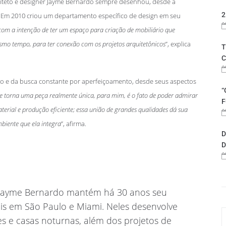
iteto e designer Jayme Bernardo sempre desenhou, desde a
2
s. Em 2010 criou um departamento específico de design em seu
om a intenção de ter um espaço para criação de mobiliário que
mesmo tempo, para ter conexão com os projetos arquitetônicos
”, explica
T
C
lho e da busca constante por aperfeiçoamento, desde seus aspectos
“
e torna uma peça realmente única, para mim, é o fato de poder admirar
F
aterial e produção eficiente; essa união de grandes qualidades dá sua
biente que ela integra
”, afirma.
D
D
 Jayme Bernardo mantém há 30 anos seu
liais em São Paulo e Miami. Neles desenvolve
tes e casas noturnas, além dos projetos de