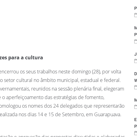
P
M
P
J
zes para a cultura
encerrou os seus trabalhos neste domingo (28), por volta
D
 setor cultural no âmbito municipal, estadual e federal.
W
overnamentais, reunidos na sessão plenária final, elegeram
e o aperfeiçoamento das estratégias de fomento,
M
m homologou os nomes dos 24 delegados que representarão
 realizada nos dias 14 e 15 de Setembro, em Guarapuava.
E
P
ntação e aprovação das propostas discutidas e elaboradas