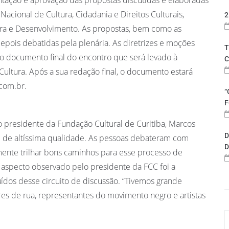
acional de Cultura, Cidadania e Direitos Culturais,
2
tura e Desenvolvimento. As propostas, bem como as
epois debatidas pela plenária. As diretrizes e moções
T
o documento final do encontro que será levado à
C
 Cultura. Após a sua redação final, o documento estará
.com.br.
“
F
o presidente da Fundação Cultural de Curitiba, Marcos
D
ram de altíssima qualidade. As pessoas debateram com
D
ente trilhar bons caminhos para esse processo de
o aspecto observado pelo presidente da FCC foi a
ídos desse circuito de discussão. “Tivemos grande
es de rua, representantes do movimento negro e artistas