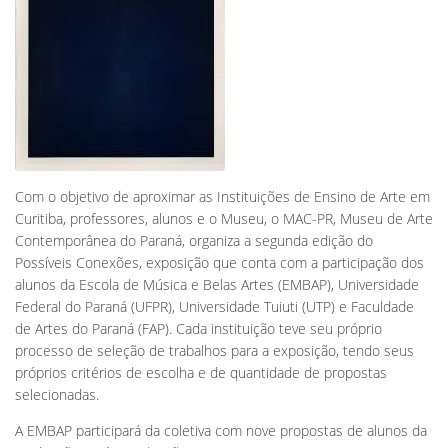
Com o objetivo de aproximar as Instituições de Ensino de Arte em
Curitiba, professores, alunos e o Museu, o MAC-PR, Museu de Arte
Contemporânea do Paraná, organiza a segunda edição do
Possíveis Conexões, exposição que conta com a participação dos
alunos da Escola de Música e Belas Artes (EMBAP), Universidade
Federal do Paraná (UFPR), Universidade Tuiuti (UTP) e Faculdade
de Artes do Paraná (FAP). Cada instituição teve seu próprio
processo de seleção de trabalhos para a exposição, tendo seus
próprios critérios de escolha e de quantidade de propostas
selecionadas.
A EMBAP participará da coletiva com nove propostas de alunos da