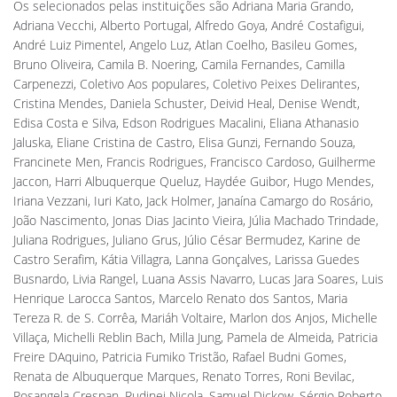
Os selecionados pelas instituições são Adriana Maria Grando,
Adriana Vecchi, Alberto Portugal, Alfredo Goya, André Costafigui,
André Luiz Pimentel, Angelo Luz, Atlan Coelho, Basileu Gomes,
Bruno Oliveira, Camila B. Noering, Camila Fernandes, Camilla
Carpenezzi, Coletivo Aos populares, Coletivo Peixes Delirantes,
Cristina Mendes, Daniela Schuster, Deivid Heal, Denise Wendt,
Edisa Costa e Silva, Edson Rodrigues Macalini, Eliana Athanasio
Jaluska, Eliane Cristina de Castro, Elisa Gunzi, Fernando Souza,
Francinete Men, Francis Rodrigues, Francisco Cardoso, Guilherme
Jaccon, Harri Albuquerque Queluz, Haydée Guibor, Hugo Mendes,
Iriana Vezzani, Iuri Kato, Jack Holmer, Janaína Camargo do Rosário,
João Nascimento, Jonas Dias Jacinto Vieira, Júlia Machado Trindade,
Juliana Rodrigues, Juliano Grus, Júlio César Bermudez, Karine de
Castro Serafim, Kátia Villagra, Lanna Gonçalves, Larissa Guedes
Busnardo, Livia Rangel, Luana Assis Navarro, Lucas Jara Soares, Luis
Henrique Larocca Santos, Marcelo Renato dos Santos, Maria
Tereza R. de S. Corrêa, Mariáh Voltaire, Marlon dos Anjos, Michelle
Villaça, Michelli Reblin Bach, Milla Jung, Pamela de Almeida, Patricia
Freire DAquino, Patricia Fumiko Tristão, Rafael Budni Gomes,
Renata de Albuquerque Marques, Renato Torres, Roni Bevilac,
Rosangela Crespan, Rudinei Nicola, Samuel Dickow, Sérgio Roberto