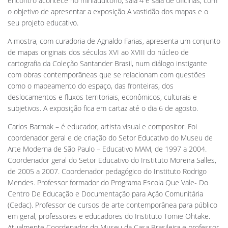
encontro acontece no miniauditório, sala 4 e sala de oficinas, com
o objetivo de apresentar a exposição A vastidão dos mapas e o
seu projeto educativo.
A mostra, com curadoria de Agnaldo Farias, apresenta um conjunto
de mapas originais dos séculos XVI ao XVIII do núcleo de
cartografia da Coleção Santander Brasil, num diálogo instigante
com obras contemporâneas que se relacionam com questões
como o mapeamento do espaço, das fronteiras, dos
deslocamentos e fluxos territoriais, econômicos, culturais e
subjetivos. A exposição fica em cartaz até o dia 6 de agosto.
Carlos Barmak – é educador, artista visual e compositor. Foi
coordenador geral e de criação do Setor Educativo do Museu de
Arte Moderna de São Paulo – Educativo MAM, de 1997 a 2004.
Coordenador geral do Setor Educativo do Instituto Moreira Salles,
de 2005 a 2007. Coordenador pedagógico do Instituto Rodrigo
Mendes. Professor formador do Programa Escola Que Vale- Do
Centro De Educação e Documentação para Ação Comunitária
(Cedac). Professor de cursos de arte contemporânea para público
em geral, professores e educadores do Instituto Tomie Ohtake.
Atualmente Coordenador do Museu da Casa Brasileira e professor