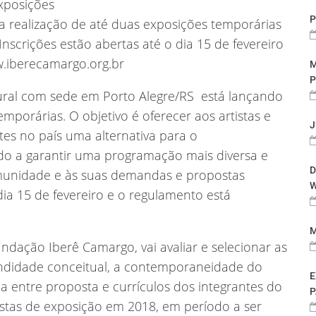
xposições
P
 a realização de até duas exposições temporárias
Inscrições estão abertas até o dia 15 de fevereiro
w.iberecamargo.org.br
M
P
ural com sede em Porto Alegre/RS  está lançando
mporárias. O objetivo é oferecer aos artistas e
J
ntes no país uma alternativa para o
do a garantir uma programação mais diversa e
D
munidade e às suas demandas e propostas
W
 dia 15 de fevereiro e o regulamento está
M
dação Iberê Camargo, vai avaliar e selecionar as
undidade conceitual, a contemporaneidade do
E
ia entre proposta e currículos dos integrantes do
P
ostas de exposição em 2018, em período a ser