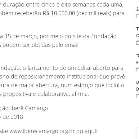
m duração entre cinco e oito semanas cada uma,
2
bém receberão R$ 10.000,00 (dez mil reais) para
T
ia 15 de março, por meio do site da Fundação
C
es podem ser obtidas pelo email
“
F
ndação, o lançamento de um edital aberto para
ano de reposicionamento institucional que prevê
D
ura de maior abertura, num esforço que inclui o
D
opositiva e colaborativa, afirma.
dação Iberê Camargo
ro de 2018
site www.iberecamargo.org.br ou aqui: