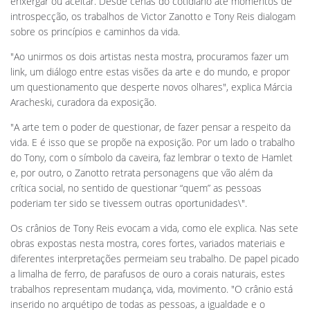
enxergar ou aceitar. Desde cenas do cotidiano até momentos de
introspecção, os trabalhos de Victor Zanotto e Tony Reis dialogam
sobre os princípios e caminhos da vida.
"Ao unirmos os dois artistas nesta mostra, procuramos fazer um
link, um diálogo entre estas visões da arte e do mundo, e propor
um questionamento que desperte novos olhares", explica Márcia
Aracheski, curadora da exposição.
"A arte tem o poder de questionar, de fazer pensar a respeito da
vida. E é isso que se propõe na exposição. Por um lado o trabalho
do Tony, com o símbolo da caveira, faz lembrar o texto de Hamlet
e, por outro, o Zanotto retrata personagens que vão além da
crítica social, no sentido de questionar “quem” as pessoas
poderiam ter sido se tivessem outras oportunidades\".
Os crânios de Tony Reis evocam a vida, como ele explica. Nas sete
obras expostas nesta mostra, cores fortes, variados materiais e
diferentes interpretações permeiam seu trabalho. De papel picado
a limalha de ferro, de parafusos de ouro a corais naturais, estes
trabalhos representam mudança, vida, movimento. "O crânio está
inserido no arquétipo de todas as pessoas, a igualdade e o