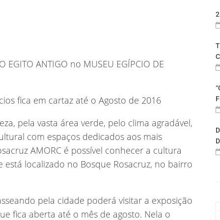
2
T
C
O EGITO ANTIGO no MUSEU EGÍPCIO DE
“
cios fica em cartaz até o Agosto de 2016
F
za, pela vasta área verde, pelo clima agradável,
D
ultural com espaços dedicados aos mais
D
Rosacruz AMORC é possível conhecer a cultura
e está localizado no Bosque Rosacruz, no bairro
seando pela cidade poderá visitar a exposição
ue fica aberta até o mês de agosto. Nela o