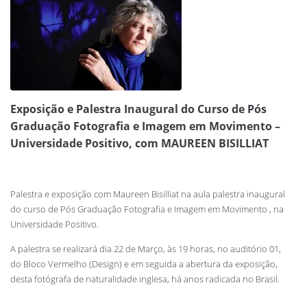
Exposição e Palestra Inaugural do Curso de Pós
Graduação Fotografia e Imagem em Movimento –
Universidade Positivo, com MAUREEN BISILLIAT
Palestra e exposição com Maureen Bisilliat na aula palestra inaugural
do curso de Pós Graduação Fotografia e Imagem em Movimento , na
Universidade Positivo.
A palestra se realizará dia 22 de Março, às 19 horas, no auditório 01,
do Bloco Vermelho (Design) e em seguida a abertura da exposição,
desta fotógrafa de naturalidade inglesa, há anos radicada no Brasil.