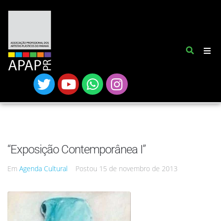
“Exposição Contemporânea I”
Em
Agenda Cultural
Postou
15 de novembro de 2013