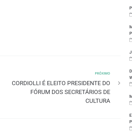
P
M
P
J
D
PRÓXIMO
W
CORDIOLLI É ELEITO PRESIDENTE DO
FÓRUM DOS SECRETÁRIOS DE
M
CULTURA
E
P