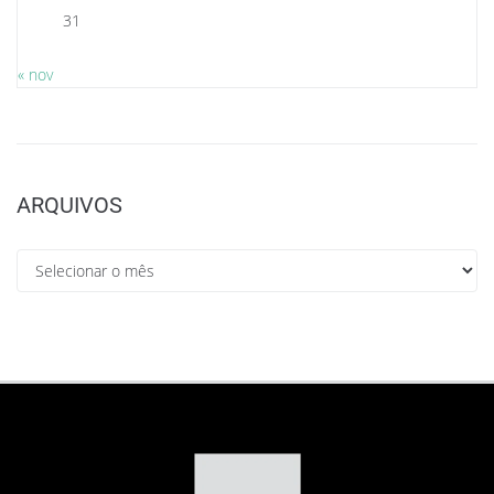
31
« nov
ARQUIVOS