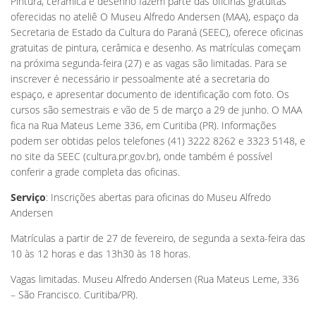
Pintura, cerâmica e desenho fazem parte das oficinas gratuitas
oferecidas no ateliê O Museu Alfredo Andersen (MAA), espaço da
Secretaria de Estado da Cultura do Paraná (SEEC), oferece oficinas
gratuitas de pintura, cerâmica e desenho. As matrículas começam
na próxima segunda-feira (27) e as vagas são limitadas. Para se
inscrever é necessário ir pessoalmente até a secretaria do
espaço, e apresentar documento de identificação com foto. Os
cursos são semestrais e vão de 5 de março a 29 de junho. O MAA
fica na Rua Mateus Leme 336, em Curitiba (PR). Informações
podem ser obtidas pelos telefones (41) 3222 8262 e 3323 5148, e
no site da SEEC (cultura.pr.gov.br), onde também é possível
conferir a grade completa das oficinas.
Serviço
: Inscrições abertas para oficinas do Museu Alfredo
Andersen
Matrículas a partir de 27 de fevereiro, de segunda a sexta-feira das
10 às 12 horas e das 13h30 às 18 horas.
Vagas limitadas. Museu Alfredo Andersen (Rua Mateus Leme, 336
– São Francisco. Curitiba/PR).