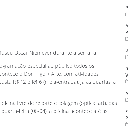
P
M
P
J
no Museu Oscar Niemeyer durante a semana
gramação especial ao público todos os
D
acontece o Domingo + Arte, com atividades
W
usta R$ 12 e R$ 6 (meia-entrada). Já as quartas, a
M
cina livre de recorte e colagem (optical art), das
 quarta-feira (06/04), a oficina acontece até as
E
P