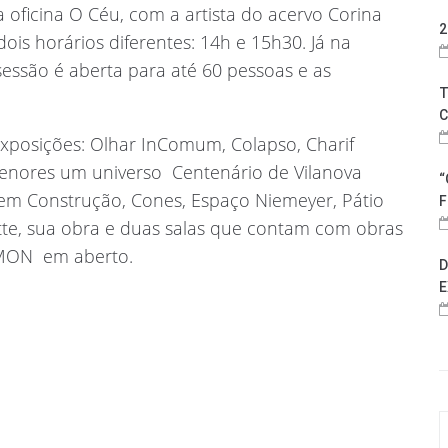
 oficina O Céu, com a artista do acervo Corina
2
ois horários diferentes: 14h e 15h30. Já na
 sessão é aberta para até 60 pessoas e as
T
C
sições: Olhar InComum, Colapso, Charif
menores um universo  Centenário de Vilanova
“
m Construção, Cones, Espaço Niemeyer, Pátio
F
Hötte, sua obra e duas salas que contam com obras
ON  em aberto.
D
E