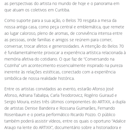
as perspectivas do artista no mundo de hoje e o panorama em
que atuam os coletivos em Curitiba.
Como suporte para a sua ação, o Belos 70 resgata a mesa da
nossa antiga casa, como peça central e emblemática, que remete
ao lugar caloroso, pleno de aromas, de convivência intensa entre
as pessoas, onde famílias e amigos se reúnem para comer,
conversar, trocar afetos e generosidades. A intenção do Belos 70
é fundamentalmente provocar a experiência artística relacionada à
memória afetiva do cotidiano. O que faz de “Conversando na
Cozinha” um acontecimento essencialmente inspirado na pureza
inerente às relações estéticas, conectado com a experiência
simbólica de nossa realidade histórica.
Entre os artistas convidados ao evento, estarão Afonso José
Afonso, Adriana Tabalipa, Carla Teodorovicz, Rogério Guiraud e
Sergio Moura, estes três últimos componentes do ARTIXX, a dupla
de artistas Denise Bandeira e Rossana Guimarães, Fernando
Rosenbaum e o poeta performático Ricardo Pozzo. O público
também poderá assistir vídeos, entre os quais o oportuno “Adalice
Araujo na lente do ARTIXX”, documentário sobre a historiadora e