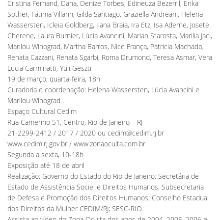
Cristina Fernand, Dana, Denize Torbes, Edineuza Bezerril, Erika
Sother, Fátima Villarin, Gilda Santiago, Graziella Andreani, Helena
Wassersten, Icleia Goldberg, Ilana Braia, Ira Etz, Isa Aderne, Josete
Cherene, Laura Burnier, Lúcia Avancini, Marian Starosta, Marilia Jaci,
Marilou Winograd, Martha Barros, Nice França, Patricia Machado,
Renata Cazzani, Renata Sgarbi, Roma Drumond, Teresa Asmar, Vera
Lucia Carminatti, Yuli Geszti
19 de março, quarta-feira, 18h
Curadoria e coordenação: Helena Wassersten, Lúcia Avancini e
Marilou Winograd
Espaço Cultural Cedim
Rua Camerino 51, Centro, Rio de Janeiro – RJ
21-2299-2412 / 2017 / 2020 ou
cedim@cedim.rj.br
www.cedim.rj.gov.br / www.zonaoculta.com.br
Segunda a sexta, 10-18h
Exposição até 18 de abril
Realização: Governo do Estado do Rio de Janeiro; Secretária de
Estado de Assistência Sociel e Direitos Humanos; Subsecretaria
de Defesa e Promoção dos Direitos Humanos; Conselho Estadual
dos Direitos da Mulher CEDIM/RJ; SESC-RIO
Assista ao vídeo do Zona Oculta dos anos de 2004, 2005, 2006 e