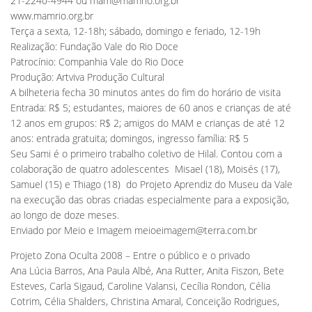
21-2240-4944 ou
mam@mamrio.org.br
www.mamrio.org.br
Terça a sexta, 12-18h; sábado, domingo e feriado, 12-19h
Realização: Fundação Vale do Rio Doce
Patrocínio: Companhia Vale do Rio Doce
Produção: Artviva Produção Cultural
A bilheteria fecha 30 minutos antes do fim do horário de visita
Entrada: R$ 5; estudantes, maiores de 60 anos e crianças de até
12 anos em grupos: R$ 2; amigos do MAM e crianças de até 12
anos: entrada gratuita; domingos, ingresso família: R$ 5
Seu Sami é o primeiro trabalho coletivo de Hilal. Contou com a
colaboração de quatro adolescentes  Misael (18), Moisés (17),
Samuel (15) e Thiago (18)  do Projeto Aprendiz do Museu da Vale
na execução das obras criadas especialmente para a exposição,
ao longo de doze meses.
Enviado por Meio e Imagem
meioeimagem@terra.com.br
Projeto Zona Oculta 2008 – Entre o público e o privado
Ana Lúcia Barros, Ana Paula Albé, Ana Rutter, Anita Fiszon, Bete
Esteves, Carla Sigaud, Caroline Valansi, Cecília Rondon, Célia
Cotrim, Célia Shalders, Christina Amaral, Conceição Rodrigues,