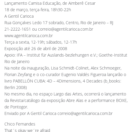
Lançamento Camisa Educação, de Aimberê Cesar
18 de março, terça-feira, 18h30-22h
A Gentil Carioca
Rua Gonçalves Ledo 17 sobrado, Centro, Rio de Janeiro – RJ
21-2222-1651 ou
correio@agentilcarioca.com.br
www.agentilcarioca.com.br
Terça a sexta, 12-19h; sábados, 12-17h
Exposição até 26 de abril de 2008
Apoio: IFA – Institut für Auslands-bezlehungen e.V.; Goethe-Institut
Rio de Janeiro
Na noite da inauguração, Lisa Schmidt-Colinet, Alex Schmoeger,
Florian Zeyfang e o co-curador Eugenio Valdés Figueroa lançarão o
livro PABELLÓN CUBA: 4D – 4Dimensions, 4 Decades (b_books:
Berlin 2008)
No mesmo dia, no espaço Largo das Artes, ocorrerá o lançamento
da Revista/catálogo da exposição Abre Alas e a performance BOXE,
de Pontogor.
Enviado por A Gentil Carioca
correio@agentilcarioca.com.br
Chico Fernandes
That´s okay we´re afraid