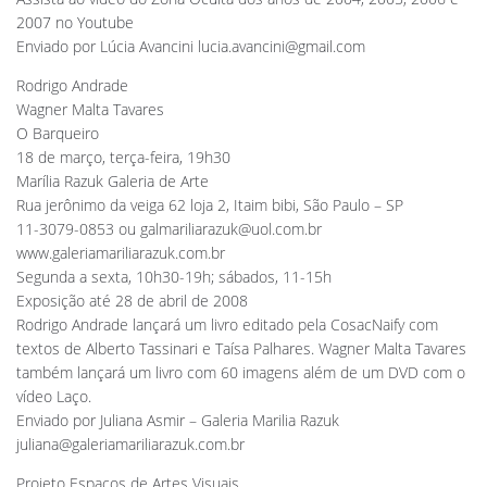
2007 no Youtube
Enviado por Lúcia Avancini
lucia.avancini@gmail.com
Rodrigo Andrade
Wagner Malta Tavares
O Barqueiro
18 de março, terça-feira, 19h30
Marília Razuk Galeria de Arte
Rua jerônimo da veiga 62 loja 2, Itaim bibi, São Paulo – SP
11-3079-0853 ou
galmariliarazuk@uol.com.br
www.galeriamariliarazuk.com.br
Segunda a sexta, 10h30-19h; sábados, 11-15h
Exposição até 28 de abril de 2008
Rodrigo Andrade lançará um livro editado pela CosacNaify com
textos de Alberto Tassinari e Taísa Palhares. Wagner Malta Tavares
também lançará um livro com 60 imagens além de um DVD com o
vídeo Laço.
Enviado por Juliana Asmir – Galeria Marilia Razuk
juliana@galeriamariliarazuk.com.br
Projeto Espaços de Artes Visuais