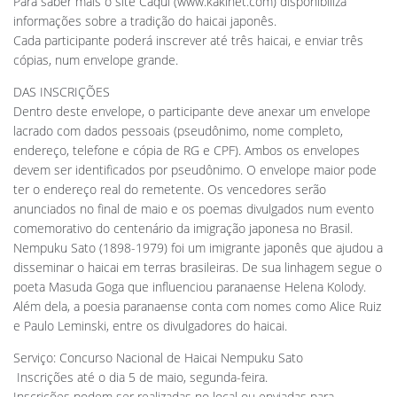
Para saber mais o site Caqui (www.kakinet.com) disponibiliza
informações sobre a tradição do haicai japonês.
Cada participante poderá inscrever até três haicai, e enviar três
cópias, num envelope grande.
DAS INSCRIÇÕES
Dentro deste envelope, o participante deve anexar um envelope
lacrado com dados pessoais (pseudônimo, nome completo,
endereço, telefone e cópia de RG e CPF). Ambos os envelopes
devem ser identificados por pseudônimo. O envelope maior pode
ter o endereço real do remetente. Os vencedores serão
anunciados no final de maio e os poemas divulgados num evento
comemorativo do centenário da imigração japonesa no Brasil.
Nempuku Sato (1898-1979) foi um imigrante japonês que ajudou a
disseminar o haicai em terras brasileiras. De sua linhagem segue o
poeta Masuda Goga que influenciou paranaense Helena Kolody.
Além dela, a poesia paranaense conta com nomes como Alice Ruiz
e Paulo Leminski, entre os divulgadores do haicai.
Serviço: Concurso Nacional de Haicai Nempuku Sato
 Inscrições até o dia 5 de maio, segunda-feira.
Inscrições podem ser realizadas no local ou enviadas para