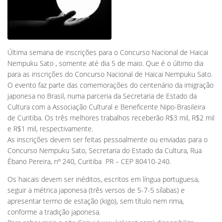
Última semana de inscrições para o Concurso Nacional de Haicai
Nempuku Sato , somente até dia 5 de maio. Que é o último dia
para as inscrições do Concurso Nacional de Haicai Nempuku Sato.
O evento faz parte das comemorações do centenário da imigração
japonesa no Brasil, numa parceria da Secretaria de Estado da
Cultura com a Associação Cultural e Beneficente Nipo-Brasileira
de Curitiba. Os três melhores trabalhos receberão R$3 mil, R$2 mil
e R$1 mil, respectivamente.
As inscrições devem ser feitas pessoalmente ou enviadas para o
Concurso Nempuku Sato, Secretaria do Estado da Cultura, Rua
Ébano Pereira, nº 240, Curitiba  PR – CEP 80410-240.
Os haicais devem ser inéditos, escritos em língua portuguesa,
seguir a métrica japonesa (três versos de 5-7-5 sílabas) e
apresentar termo de estação (kigo), sem título nem rima,
conforme a tradição japonesa.