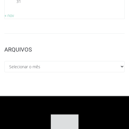
31
« nov
ARQUIVOS