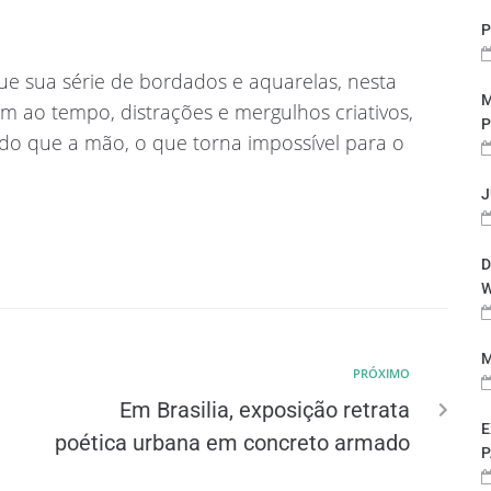
P
ue sua série de bordados e aquarelas, nesta
M
m ao tempo, distrações e mergulhos criativos,
P
do que a mão, o que torna impossível para o
J
D
W
M
PRÓXIMO
Em Brasilia, exposição retrata
E
poética urbana em concreto armado
P