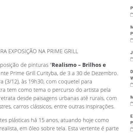
P
M
P
IRA EXPOSIÇÃO NA PRIME GRILL
J
xposição de pinturas "
Realismo – Brilhos e
D
ante Prime Grill Curityba, de 3 a 30 de Dezembro.
W
ra (3/12), às 19h30, com coquetel para
ra tem como tema o percurso do artista pela
retrata desde paisagens urbanas até rurais, com
M
res, carros clássicos, entre outras inspirações.
E
rtes plásticas há 15 anos, atuando hoje como
P
alista, em óleo sobre tela. Esta vertente é parte