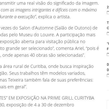
nsmitir uma real visão do significado da imagem.
2
 com as imagens intrigantes e difíceis com o máximo
 durante a execução
”, explica o artista.
T
 vezes do Salon d’Automne (Salão de Outono) de
C
gadas pelo Museu do Louvre. A participação mais
xposição aberta para visitação pública no
“
 grande ser selecionado”, comenta Ariel, “pois é
F
 onde apenas 40 obras são selecionadas”.
D
 área rural de Curitiba, onde busca inspiração
D
ião. Seus trabalhos têm modelos variados,
mas Teixeira também fala de suas preferências:
ais em geral”.
ES” EM EXPOSIÇÃO NA PRIME GRILL CURITYBA
h30, exposição de 4 a 30 de dezembro