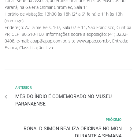
Local: Sede da Associação Profissional dos Artistas Plásticos do
Paraná, na Galeria Osmar Chromiec, Sala 11
Horário de visitação: 13h30 às 18h (2ª a 6ª feira) e 11h às 13h
(domingo)
Endereço: Av. Jaime Reis, 107, Sala 07 e 11, São Francisco, Curitiba 
PR, CEP  80.510-100, Informações sobre a exposição: (41) 3232-
0408, e-mail:
apap@apap.com.br
, site www.apap.com.br, Entrada:
Franca, Classificação: Livre.
ANTERIOR
MÊS DO ÍNDIO É COMEMORADO NO MUSEU
PARANAENSE
PRÓXIMO
RONALD SIMON REALIZA OFICINAS NO MON
DURANTE A SEMANA