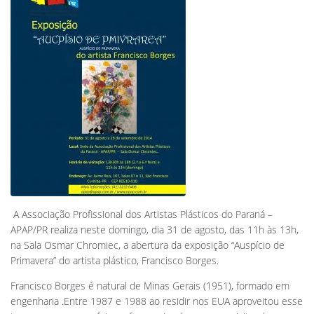
A Associação Profissional dos Artistas Plásticos do Paraná –
APAP/PR realiza neste domingo, dia 31 de agosto, das 11h às 13h,
na Sala Osmar Chromiec, a abertura da exposição “Auspício de
Primavera” do artista plástico, Francisco Borges.
Francisco Borges é natural de Minas Gerais (1951), formado em
engenharia .Entre 1987 e 1988 ao residir nos EUA aproveitou esse