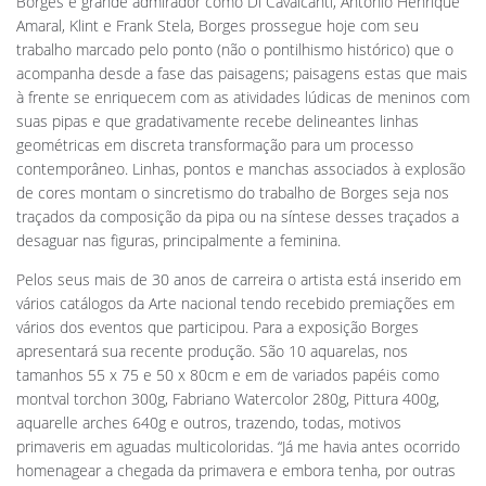
Borges é grande admirador como Di Cavalcanti, Antonio Henrique
Amaral, Klint e Frank Stela, Borges prossegue hoje com seu
trabalho marcado pelo ponto (não o pontilhismo histórico) que o
acompanha desde a fase das paisagens; paisagens estas que mais
à frente se enriquecem com as atividades lúdicas de meninos com
suas pipas e que gradativamente recebe delineantes linhas
geométricas em discreta transformação para um processo
contemporâneo. Linhas, pontos e manchas associados à explosão
de cores montam o sincretismo do trabalho de Borges seja nos
traçados da composição da pipa ou na síntese desses traçados a
desaguar nas figuras, principalmente a feminina.
Pelos seus mais de 30 anos de carreira o artista está inserido em
vários catálogos da Arte nacional tendo recebido premiações em
vários dos eventos que participou. Para a exposição Borges
apresentará sua recente produção. São 10 aquarelas, nos
tamanhos 55 x 75 e 50 x 80cm e em de variados papéis como
montval torchon 300g, Fabriano Watercolor 280g, Pittura 400g,
aquarelle arches 640g e outros, trazendo, todas, motivos
primaveris em aguadas multicoloridas. “Já me havia antes ocorrido
homenagear a chegada da primavera e embora tenha, por outras