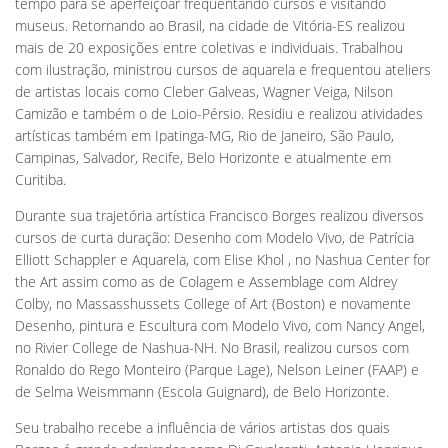
tempo para se aperfeiçoar frequentando cursos e visitando
museus. Retornando ao Brasil, na cidade de Vitória-ES realizou
mais de 20 exposições entre coletivas e individuais. Trabalhou
com ilustração, ministrou cursos de aquarela e frequentou ateliers
de artistas locais como Cleber Galveas, Wagner Veiga, Nilson
Camizão e também o de Loio-Pérsio. Residiu e realizou atividades
artísticas também em Ipatinga-MG, Rio de Janeiro, São Paulo,
Campinas, Salvador, Recife, Belo Horizonte e atualmente em
Curitiba.
Durante sua trajetória artística Francisco Borges realizou diversos
cursos de curta duração: Desenho com Modelo Vivo, de Patrícia
Elliott Schappler e Aquarela, com Elise Khol , no Nashua Center for
the Art assim como as de Colagem e Assemblage com Aldrey
Colby, no Massasshussets College of Art (Boston) e novamente
Desenho, pintura e Escultura com Modelo Vivo, com Nancy Angel,
no Rivier College de Nashua-NH. No Brasil, realizou cursos com
Ronaldo do Rego Monteiro (Parque Lage), Nelson Leiner (FAAP) e
de Selma Weismmann (Escola Guignard), de Belo Horizonte.
Seu trabalho recebe a influência de vários artistas dos quais