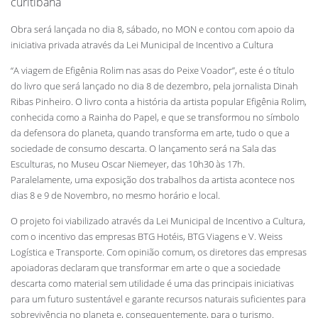
curitibana
Obra será lançada no dia 8, sábado, no MON e contou com apoio da
iniciativa privada através da Lei Municipal de Incentivo a Cultura
“A viagem de Efigênia Rolim nas asas do Peixe Voador”, este é o título
do livro que será lançado no dia 8 de dezembro, pela jornalista Dinah
Ribas Pinheiro. O livro conta a história da artista popular Efigênia Rolim,
conhecida como a Rainha do Papel, e que se transformou no símbolo
da defensora do planeta, quando transforma em arte, tudo o que a
sociedade de consumo descarta. O lançamento será na Sala das
Esculturas, no Museu Oscar Niemeyer, das 10h30 às 17h.
Paralelamente, uma exposição dos trabalhos da artista acontece nos
dias 8 e 9 de Novembro, no mesmo horário e local.
O projeto foi viabilizado através da Lei Municipal de Incentivo a Cultura,
com o incentivo das empresas BTG Hotéis, BTG Viagens e V. Weiss
Logística e Transporte. Com opinião comum, os diretores das empresas
apoiadoras declaram que transformar em arte o que a sociedade
descarta como material sem utilidade é uma das principais iniciativas
para um futuro sustentável e garante recursos naturais suficientes para
sobrevivência no planeta e, consequentemente, para o turismo.