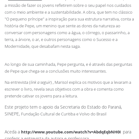
a missão de fazer os jovens refletirem sobre o seu papel nos cuidados
com o meio ambiente e a sustentabilidade. A obra, que tem no clássico
"O pequeno príncipe" a inspiração para sua estrutura narrativa, conta a
história de Pepe,
um menino que sente as dores da natureza ao
conversar com personagens como a água, o córrego, o passarinho, a
terra, a árvore, o ar, e outros personagens como o Sucesso e a
Modernidade, que desabafam nesta saga.
Ao longo de sua caminhada, Pepe pergunta, e é através das perguntas
de Pepe que chega-se a conclusões muito interessantes.
Na entrevista (
link a seguir
) , Marisol explica os motivos que a levaram a
escrever o livro, revela seus objetivos com a obra e comenta como
pretende cativar os jovens para a leitura.
Este projeto tem o apoio da Secretaria do Estado do Paraná,
SINEPE,
Fundação Cultural de Curitiba e Volvo do Brasil
Aceda a
para
http://www.youtube.com/watch?v=AbdqEqbNH0I
conferir a entrevista da autora e professora.