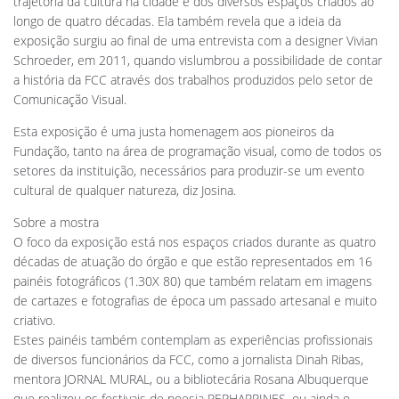
trajetória da cultura na cidade e dos diversos espaços criados ao
longo de quatro décadas. Ela também revela que a ideia da
exposição surgiu ao final de uma entrevista com a designer Vivian
Schroeder, em 2011, quando vislumbrou a possibilidade de contar
a história da FCC através dos trabalhos produzidos pelo setor de
Comunicação Visual.
Esta exposição é uma justa homenagem aos pioneiros da
Fundação, tanto na área de programação visual, como de todos os
setores da instituição, necessários para produzir-se um evento
cultural de qualquer natureza, diz Josina.
Sobre a mostra
O foco da exposição está nos espaços criados durante as quatro
décadas de atuação do órgão e que estão representados em 16
painéis fotográficos (1.30X 80) que também relatam em imagens
de cartazes e fotografias de época um passado artesanal e muito
criativo.
Estes painéis também contemplam as experiências profissionais
de diversos funcionários da FCC, como a jornalista Dinah Ribas,
mentora JORNAL MURAL, ou a bibliotecária Rosana Albuquerque
que realizou os festivais de poesia PERHAPPINES, ou ainda o