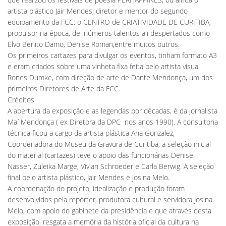
artista plástico Jair Mendes, diretor e mentor do segundo
equipamento da FCC: o CENTRO de CRIATIVIDADE DE CURITIBA,
propulsor na época, de inúmeros talentos ali despertados como
Elvo Benito Damo, Denise Roman,entre muitos outros.
Os primeiros cartazes para divulgar os eventos, tinham formato A3
e eram criados sobre uma vinheta fixa feita pelo artista visual
Rones Dumke, com direção de arte de Dante Mendonça, um dos
primeiros Diretores de Arte da FCC.
Créditos
A abertura da exposição e as legendas por décadas, é da jornalista
Maí Mendonça ( ex Diretora da DPC  nos anos 1990). A consultoria
técnica ficou a cargo da artista plástica Ana Gonzalez,
Coordenadora do Museu da Gravura de Curitiba; a seleção inicial
do material (cartazes) teve o apoio das funcionárias Denise
Nasser, Zuleika Marge, Vivian Schroeder e Carla Berwig. A seleção
final pelo artista plástico, Jair Mendes e Josina Melo.
A coordenação do projeto, idealização e produção foram
desenvolvidos pela repórter, produtora cultural e servidora Josina
Melo, com apoio do gabinete da presidência e que através desta
exposição, resgata a memória da história oficial da cultura na