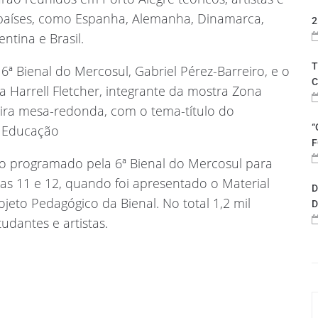
países, como Espanha, Alemanha, Dinamarca,
2
ntina e Brasil.
T
6ª Bienal do Mercosul, Gabriel Pérez-Barreiro, e o
C
a Harrell Fletcher, integrante da mostra Zona
eira mesa-redonda, com o tema-título do
“
a Educação
F
o programado pela 6ª Bienal do Mercosul para
ias 11 e 12, quando foi apresentado o Material
D
ojeto Pedagógico da Bienal. No total 1,2 mil
D
udantes e artistas.