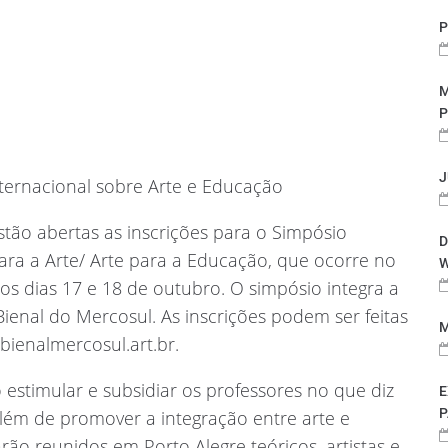
P
M
P
J
ternacional sobre Arte e Educação
estão abertas as inscrições para o Simpósio
D
ara a Arte/ Arte para a Educação, que ocorre no
W
os dias 17 e 18 de outubro. O simpósio integra a
enal do Mercosul. As inscrições podem ser feitas
M
bienalmercosul.art.br.
estimular e subsidiar os professores no que diz
E
P
além de promover a integração entre arte e
rão reunidos em Porto Alegre teóricos, artistas e