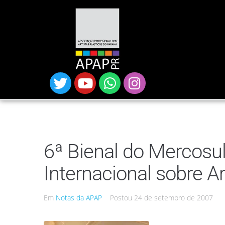
6ª Bienal do Mercosu
Internacional sobre A
Em
Notas da APAP
Postou
24 de setembro de 2007