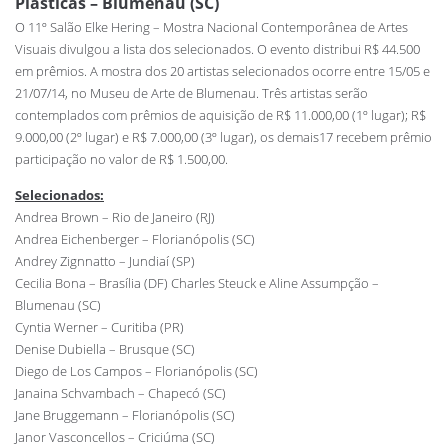
Plásticas – Blumenau (SC)
O 11º Salão Elke Hering – Mostra Nacional Contemporânea de Artes
Visuais divulgou a lista dos selecionados. O evento distribui R$ 44.500
em prêmios. A mostra dos 20 artistas selecionados ocorre entre 15/05 e
21/07/14, no Museu de Arte de Blumenau. Três artistas serão
contemplados com prêmios de aquisição de R$ 11.000,00 (1º lugar); R$
9.000,00 (2º lugar) e R$ 7.000,00 (3º lugar), os demais17 recebem prêmio
participação no valor de R$ 1.500,00.
Selecionados:
Andrea Brown – Rio de Janeiro (RJ)
Andrea Eichenberger – Florianópolis (SC)
Andrey Zignnatto – Jundiaí (SP)
Cecilia Bona – Brasília (DF) Charles Steuck e Aline Assumpção –
Blumenau (SC)
Cyntia Werner – Curitiba (PR)
Denise Dubiella – Brusque (SC)
Diego de Los Campos – Florianópolis (SC)
Janaina Schvambach – Chapecó (SC)
Jane Bruggemann – Florianópolis (SC)
Janor Vasconcellos – Criciúma (SC)